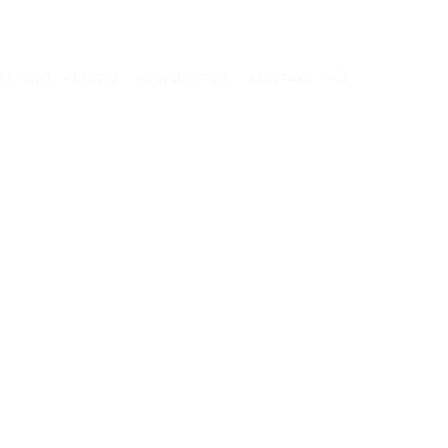
RSPORT
LOGIN
NEWSLETTER
KONTAKT
Anstehende Veranstaltungen
AUG.
August 8
-
August 9