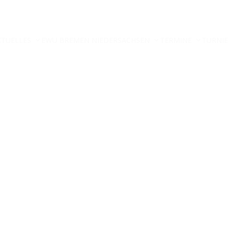
KTUELLES
EWU BREMEN NIEDERSACHSEN
TERMINE
TURNIE
TTER ANMELDUNG
KONTAKT