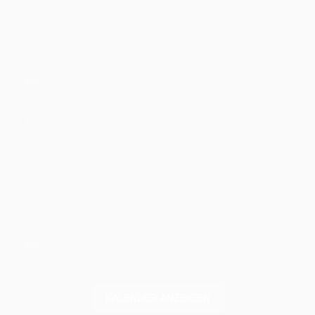
Anstehende Veranstaltungen
AUG.
August 8
-
August 9
8
C- TURNIER HAREN
AUG.
August 15
-
August 16
15
PFERDEFÜHRERSCHEIN UND WESTERNREITABZEICHEN 3&4
AUG.
August 15
-
August 16
15
🐴 BREITENSPORT-KURS MIT SASCHA SADTLER 🐴
AUG.
August 21
-
August 23
21
TRAINING MIT HILTRUD RATH
AUG.
August 21
-
August 23
21
LANDESMEISTERSCHAFT IN WENDEN
KALENDER ANZEIGEN