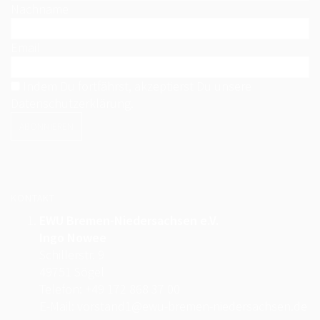
Nachname
Email
Indem Du fortfährst, akzeptierst Du unsere
Datenschutzerklärung.
KONTAKT
EWU Bremen-Niedersachsen e.V.
Ingo Nowee
Schillerstr. 9
49751 Sögel
Telefon: +49 172 868 37 00
E-Mail: vorstand1@ewu-bremen-niedersachsen.de