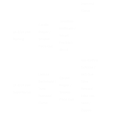
Diamond
GERMAN OPEN 2022
Flame
UNSERE REITER:INNEN 2022
Jonathan
Carolin
GERMAN OPEN 2021
Hoffmann /
LK 2/1A sen
Rieper /
Smart
UNSERE REITER:INNEN 2021
Reining
Smokin
Freckle L
Poco Gun
LOGIN
Wood
NEWSLETTER
Ann-Kathrin
Schütze /
KONTAKT
Larissa
AKS Due
Carolin
IMPRESSUM
Beckmann /
Time
LK 2/1A sen
Rieper /
Tivio
Reward
DATENSCHUTZ
Superhorse
Smokin
Diamond
Eske van
Poco Gun
Flame
Aken /
Zippos