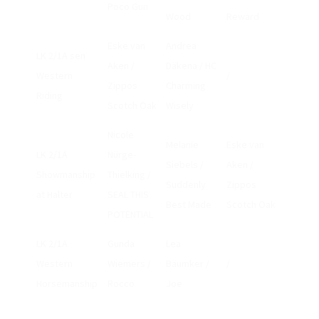
Poco Gun
Wood
Reward
Eske van
Andrea
LK 2/1A sen
Aken /
Däkena / HC
Western
/
Zippos
Charming
Riding
Scotch Oak
Wisely
Nicole
Melanie
Eske van
LK 2/1A
Nürge-
Siebels /
Aken /
Showmanship
Thielking /
Suddenly
Zippos
at Halter
SEAL THIS
Best Made
Scotch Oak
POTENTIAL
LK 2/1A
Gunda
Lea
Western
Wiemers /
Bäumker /
/
Horsemanship
Rocco
Joe