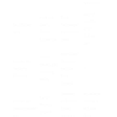
Scotch Oak
Sabrina
Eske van
Tanja
Sosath /
LK 2/1A sen
Aken /
Tanzberger
Smart
Trail
Zippos
/ NM Golden
Captain
Scotch Oak
June
Jack
Ann-Kathrin
Andrea
LK 2/1A sen
Schütze /
Däkena / HC
Western
AKS Due
/
Charming
Pleasure
Time
Wisely
Reward
Jonathan
Ann-Kathrin
Carolin
LK 2/1A sen
Hoffmann /
Schütze /
Rieper /
Western Ranch
Smart
AKS Due
Smokin
Rail
Freckle L
Time