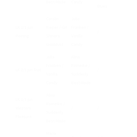
Best Made
Candy
SPONSOREN
Blues
TRAINER
Carolin
Julia
LK 2/1 jun
Rieper / GH
Franken /
MERCHANDISE
/
Reining
Shiners
Vanilla
FOTOWETTBEWERB
Golddust
Candy
MITGLIED WERDEN
Julia
Alina
Franken /
Romeike /
SATZUNG/RECHTSORDNUNG/PROTOKOLLE
LK 2/1 jun Trail
/
Vanilla
Suddenly
TERMINE
Candy
Best Made
VERANSTALTUNGFORMULAR
Alina
LK 2/1 jun
Romeike /
TURNIERSPORT
Western
/
/
Suddenly
Pleasure
TROPHY BREMEN/NIEDERSACHSEN
Best Made
LANDESMEISTERSCHAFTEN
Maria