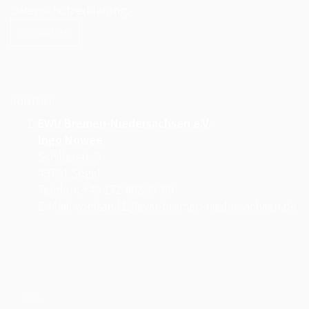
Datenschutzerklärung.
KONTAKT
EWU Bremen-Niedersachsen e.V.
Ingo Nowee
Schillerstr. 9
49751 Sögel
Telefon: +49 172 868 37 00
E-Mail: vorstand1@ewu-bremen-niedersachsen.de
Anstehende Veranstaltungen
AUG.
August 8
-
August 9