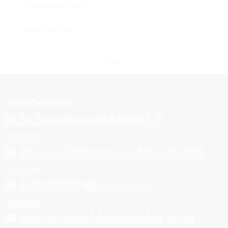
Landesmeister Jugend
Beste Jungpferde
NEUESTE BEITRÄGE
Aus Meeting Point wird Walk & Talk 💬
19. Juni 2026
Sichtungstag für das Westernreitabzeichen 3 & 4
1. Juni 2026
Go for GO2026 – Wir suchen euch!
23. April 2026
Erfolgreich Kurs mit Carmen Voigtland bei den