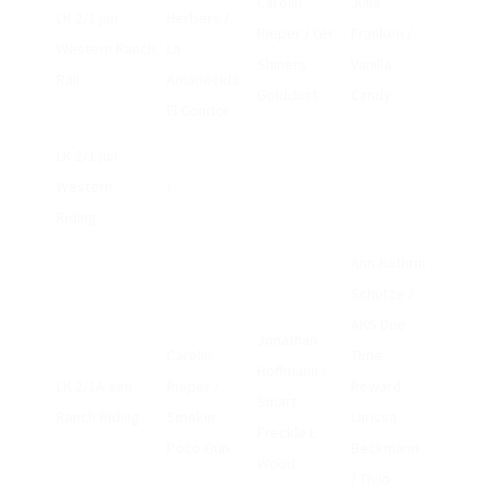
Carolin
Julia
LK 2/1 jun
Herbers /
LANDESMEISTERSCHAFT 2025
Rieper / GH
Franken /
Western Ranch
La
Shiners
Vanilla
LANDESMEISTERSCHAFT 2024
Rail
Amanecida
Golddust
Candy
El Condor
LANDESMEISTERSCHAFT 2023
LK 2/1 jun
LANDESMEISTERSCHAFT 2022
Western
/
LANDESMEISTERSCHAFT 2021
Riding
GERMAN OPEN
Ann-Kathrin
Schütze /
GERMAN OPEN 2025
AKS Due
Jonathan
GERMAN OPEN 2024
Carolin
Time
Hoffmann /
LK 2/1A sen
Rieper /
Reward
UNSERE REITER:INNEN 2024
Smart
Ranch Riding
Smokin
Larissa
GERMAN OPEN 2023
Freckle L
Poco Gun
Beckmann
Wood
UNSERE REITER:INNEN 2023
/ Tivio