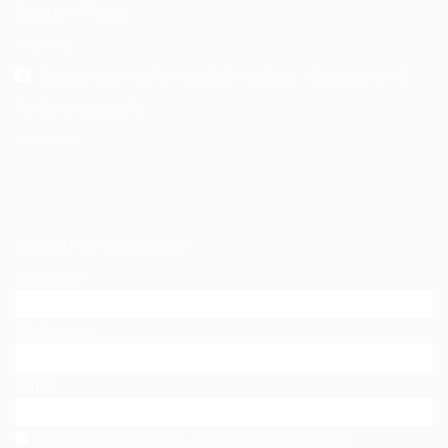
Western Plaats
5. April 2026
Gemeinsam mehr möglich machen – Sponsoren &
Förderer gesucht
7. März 2026
NEWSLETTER ANMELDUNG
Vorname
Nachname
Email
Indem Du fortfährst, akzeptierst Du unsere