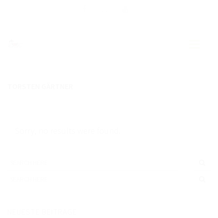
TORSTEN GÄRTNER
AKTUELLES
EWU BLOG
MITGLIEDERFÖRDERUNG
Sorry, no results were found.
DOWNLOAD
WESTERNREITER ONLINE
EWU BREMEN NIEDERSACHSEN
VORSTAND
NEUESTE BEITRÄGE