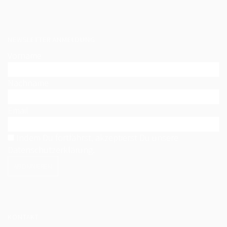
GERMAN OPEN 2022
UNSERE REITER:INNEN 2022
NEWSLETTER ANMELDUNG
Vorname
GERMAN OPEN 2021
UNSERE REITER:INNEN 2021
Nachname
LOGIN
Email
NEWSLETTER
Indem Du fortfährst, akzeptierst Du unsere
KONTAKT
Datenschutzerklärung.
IMPRESSUM
DATENSCHUTZ
KONTAKT