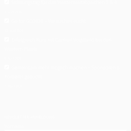
Sichtungstag für das Westernreitabzeichen 3 & 4
GERMAN OPEN 2022
1. Juni 2026
UNSERE REITER:INNEN 2022
Go for GO2026 – Wir suchen euch!
23. April 2026
GERMAN OPEN 2021
Erfolgreich Kurs mit Carmen Voigtland bei den
UNSERE REITER:INNEN 2021
Western Plaats
LOGIN
5. April 2026
Gemeinsam mehr möglich machen – Sponsoren &
NEWSLETTER
Förderer gesucht
KONTAKT
7. März 2026
IMPRESSUM
DATENSCHUTZ
NEWSLETTER ANMELDUNG
Vorname