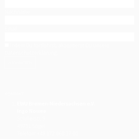
Nachname
Email
Indem Du fortfährst, akzeptierst Du unsere
Datenschutzerklärung.
KONTAKT
EWU Bremen-Niedersachsen e.V.
Ingo Nowee
Schillerstr. 9
49751 Sögel
Telefon: +49 172 868 37 00